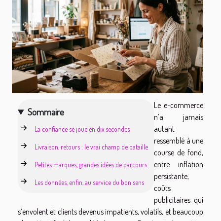
Le e-commerce
Sommaire
n’a jamais
autant
La confiance se joue en dix secondes
ressemblé à une
Livraison, retours : le vrai champ de bataille
course de fond,
entre inflation
Petites marques, grandes idées de parcours
persistante,
Les données, enfin, au service du bon sens
coûts
publicitaires qui
s’envolent et clients devenus impatients, volatils, et beaucoup